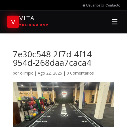
◉ Usuarios
☏ Contacto
VITA
☰
V
TRAINING BOX
7e30c548-2f7d-4f14-
954d-268daa7caca4
por
olimpic
|
Ago 22, 2025
|
0 Comentarios