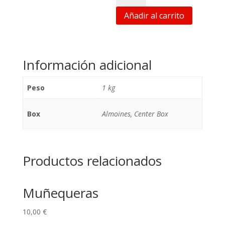
Condor
Grips
Añadir al carrito
(Talla
XL)
cantidad
Información adicional
Peso
1 kg
Box
Almoines, Center Box
Productos relacionados
Muñequeras
10,00
€