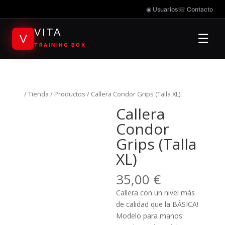
◉ Usuarios
☏ Contacto
VITA
☰
V
TRAINING BOX
/
Tienda
/
Productos
/ Callera Condor Grips (Talla XL)
Callera
Condor
Grips (Talla
XL)
35,00
€
Callera con un nivel más
de calidad que la BÁSICA!
Modelo para manos